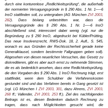
durch eine konturenlose „Redlichkeitsprüfung“, die außerhalb
der normierten Versagungsgründe in § 290 Abs. 1 Nr. 1—–6
InsO stattfinden soll, zu untergraben (AG München
ZVI 2003,
282
). Dass bislang unbestritten war, dass die
Versagungsgründe des § 290 Abs. 1 Nr. 1—–6 InsO
abschließend sind, interessiert dabei wenig (vgl. nur die
Begründung zu § 290 InsO, abgedruckt bei Kübler/Prütting,
Das neue Insolvenzrecht, RWS-Dok. 18, 2. Aufl., S. 545,
wonach es aus Gründen der Rechtssicherheit gerade keine
Generalklausel, sondern bestimmte Fallgruppen geben soll).
Abgesehen von diesen neuerlichen Versuchen, das Gesetz zu
diskreditieren, gibt es aber auch ernst zu nehmende Stimmen,
die es als bedenklich ansehen, dass eine Redlichkeitsprüfung,
die den Vorgaben des § 290 Abs. 1 InsO Rechnung trägt, erst
stattfindet, wenn dem Schuldner die Verfahrenskosten
gestundet sind und das Verfahren bereits in Gang gesetzt ist
(vgl. LG München I
ZVI 2003, 301
, dazu Ahrens,
ZVI 2003,
268
ff.; Vallender,
ZVI 2003, 253
ff.). Ziel des nachfolgenden
Beitrags ist es, diesen Bedenken dadurch Rechnung zu
tragen, dass nach Möglichkeiten gesucht wird, die