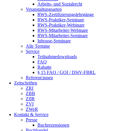
Arbeits- und Sozialrecht
Veranstaltungsarten
RWS-Zertifizierungslehrgänge
RWS-Praktiker-Seminare
RWS-Praktiker-Webinare
RWS-Mitarbeiter-Webinare
RWS-Mitarbeiter-Seminare
Inhouse-Seminare
Alle Termine
Service
Teilnahmedownloads
FAQ
Rabatte
§ 15 FAO / GOI / DStV-FBRL
Referent:innen
Zeitschriften
ZRI
ZBB
ZfIR
ZVI
ZWeR
Kontakt & Service
Presse
Buchrezensionen
Buchhandel