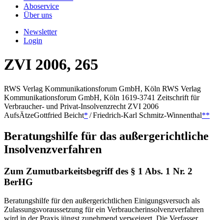
Aboservice
Über uns
Newsletter
Login
ZVI 2006, 265
RWS Verlag Kommunikationsforum GmbH, Köln
RWS Verlag
Kommunikationsforum GmbH, Köln
1619-3741
Zeitschrift für
Verbraucher- und Privat-Insolvenzrecht
ZVI
2006
AufsÄtze
Gottfried
Beicht
*
/
Friedrich-Karl
Schmitz-Winnenthal
**
Beratungshilfe für das außergerichtliche
Insolvenzverfahren
Zum Zumutbarkeitsbegriff des § 1 Abs. 1 Nr. 2
BerHG
Beratungshilfe für den außergerichtlichen Einigungsversuch als
Zulassungsvoraussetzung für ein Verbraucherinsolvenzverfahren
wird in der Praxis jüngst zunehmend verweigert. Die Verfasser