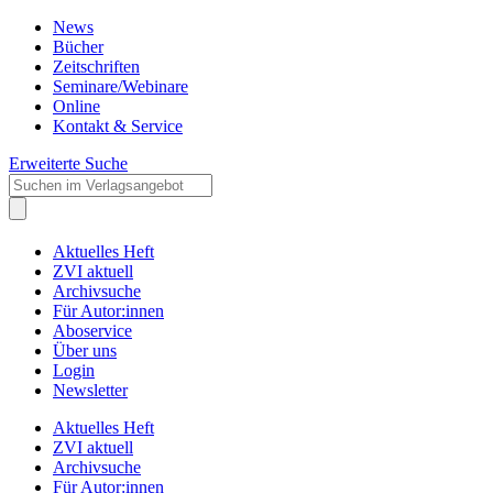
News
Bücher
Zeitschriften
Seminare/Webinare
Online
Kontakt & Service
Erweiterte Suche
Aktuelles Heft
ZVI aktuell
Archivsuche
Für Autor:innen
Aboservice
Über uns
Login
Newsletter
Aktuelles Heft
ZVI aktuell
Archivsuche
Für Autor:innen