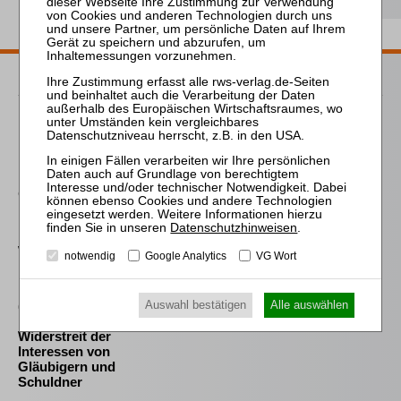
Passende Bücher
Prütting / Bork / Jacoby (Hrsg.)
InsO – Kommentar zur
Insolvenzordnung
Graf-Schlicker (Hrsg.)
InsO
Datenschutzhinweisen
.
Westermann
notwendig
Google Analytics
VG Wort
Die Auswahl und die
Bestellung des
(vorläufigen)
Auswahl bestätigen
Alle auswählen
Insolvenzverwalters im
Widerstreit der
Interessen von
Gläubigern und
Schuldner