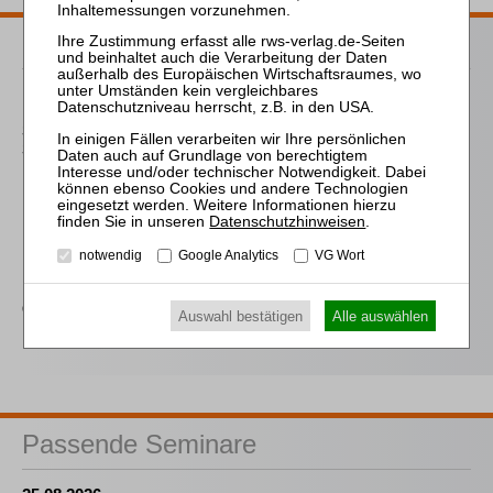
Passende Bücher
Frege / Riedel
Schlussbericht und
Schlussrechnung
Mitlehner
Mobiliarsicherheiten im
Datenschutzhinweisen
.
Insolvenzverfahren
notwendig
Google Analytics
VG Wort
Eckardt
Grundpfandrechte im
Auswahl bestätigen
Alle auswählen
Insolvenzverfahren
Passende Seminare