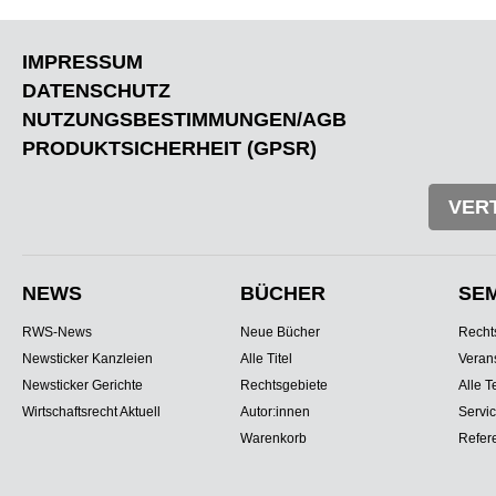
IMPRESSUM
DATENSCHUTZ
NUTZUNGSBESTIMMUNGEN/AGB
PRODUKTSICHERHEIT (GPSR)
VER
NEWS
BÜCHER
SE
RWS-News
Neue Bücher
Recht
Newsticker Kanzleien
Alle Titel
Veran
Newsticker Gerichte
Rechtsgebiete
Alle T
Wirtschaftsrecht Aktuell
Autor:innen
Servi
Warenkorb
Refer