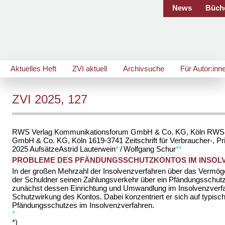
News
Büch
Aktuelles Heft
ZVI aktuell
Archivsuche
Für Autor:inn
ZVI 2025, 127
RWS Verlag Kommunikationsforum GmbH & Co. KG, Köln
RWS 
GmbH & Co. KG, Köln
1619-3741
Zeitschrift für Verbraucher-, 
2025
Aufsätze
Astrid
Lauterwein
*
/
Wolfgang
Schur
**
PROBLEME DES PFÄNDUNGSSCHUTZKONTOS IM INSOL
In der großen Mehrzahl der Insolvenzverfahren über das Vermöge
der Schuldner seinen Zahlungsverkehr über ein Pfändungsschutzk
zunächst dessen Einrichtung und Umwandlung im Insolvenzverfah
Schutzwirkung des Kontos. Dabei konzentriert er sich auf typisch
Pfändungsschutzes im Insolvenzverfahren.
*
*)