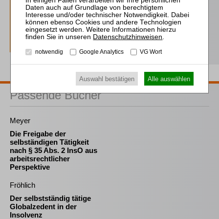
inkl. 14 Tage kostenfreie ZVI-online-
Nutzung
Probe-Abo bestellen
Datenschutzhinweisen
.
notwendig
Google Analytics
VG Wort
Auswahl bestätigen
Alle auswählen
Passende Bücher
Meyer
Die Freigabe der
selbständigen Tätigkeit
nach § 35 Abs. 2 InsO aus
arbeitsrechtlicher
Perspektive
Fröhlich
Der selbstständig tätige
Globalzedent in der
Insolvenz