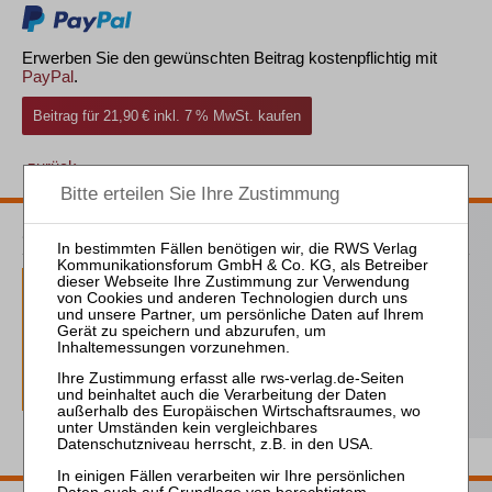
Erwerben Sie den gewünschten Beitrag kostenpflichtig mit
PayPal
.
Beitrag für 21,90 € inkl. 7 % MwSt. kaufen
zurück
ZVI Probeabo
1 Ausgaben als kostenfreies Probe-Abo
inkl. 14 Tage kostenfreie ZVI-online-
Nutzung
Probe-Abo bestellen