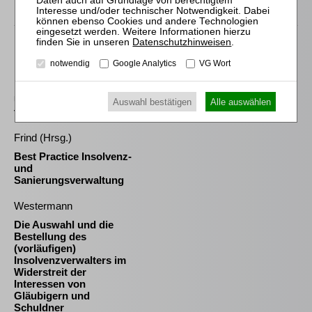
Passende Bücher
Datenschutzhinweisen
.
Klostermann
notwendig
Google Analytics
VG Wort
Die absolute und die
relative Vorrangregel im
Recht der
Unternehmensreorganisa
Auswahl bestätigen
Alle auswählen
tion
Frind (Hrsg.)
Best Practice Insolvenz-
und
Sanierungsverwaltung
Westermann
Die Auswahl und die
Bestellung des
(vorläufigen)
Insolvenzverwalters im
Widerstreit der
Interessen von
Gläubigern und
Schuldner