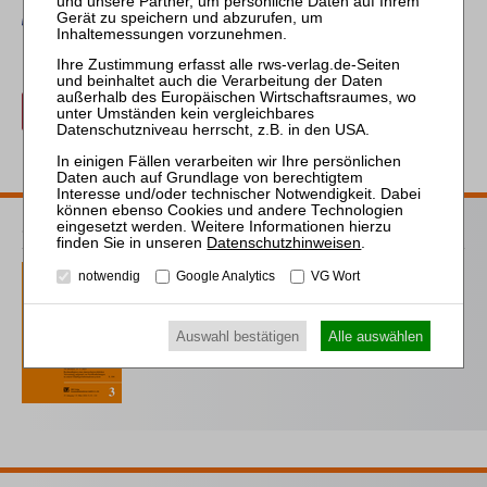
Erwerben Sie den gewünschten Beitrag kostenpflichtig mit
PayPal
.
Beitrag für 21,90 € inkl. 7 % MwSt. kaufen
zurück
ZVI Probeabo
Datenschutzhinweisen
.
1 Ausgaben als kostenfreies Probe-Abo
notwendig
Google Analytics
VG Wort
inkl. 14 Tage kostenfreie ZVI-online-
Nutzung
Auswahl bestätigen
Alle auswählen
Probe-Abo bestellen