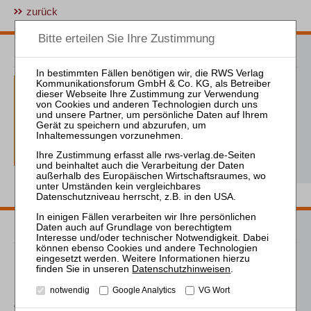
zurück
ZVI Probeabo
1 Ausgaben als kostenfreies Probe-Abo
inkl. 14 Tage kostenfreie ZVI-online-
Nutzung
Probe-Abo bestellen
Passende Bücher
Schröder
Datenschutzhinweisen
.
Die Reform des
notwendig
Google Analytics
VG Wort
Eigenkapitalersatzrechts
durch das MoMiG