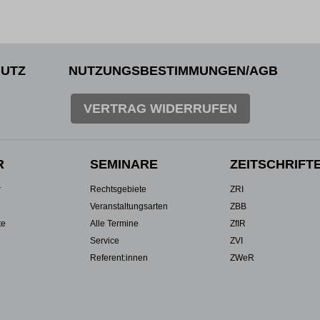
UTZ
NUTZUNGSBESTIMMUNGEN/AGB
VERTRAG WIDERRUFEN
R
SEMINARE
ZEITSCHRIFT
r
Rechtsgebiete
ZRI
Veranstaltungsarten
ZBB
te
Alle Termine
ZfIR
Service
ZVI
Referent:innen
ZWeR