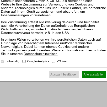
25.11.
Prakti
und Ko
Sanier
09.11.
Frankfu
und Ge
Datenschutzhinweisen
.
16.11.
Prakti
notwendig
Google Analytics
VG Wort
Insolv
Auswahl bestätigen
Alle auswählen