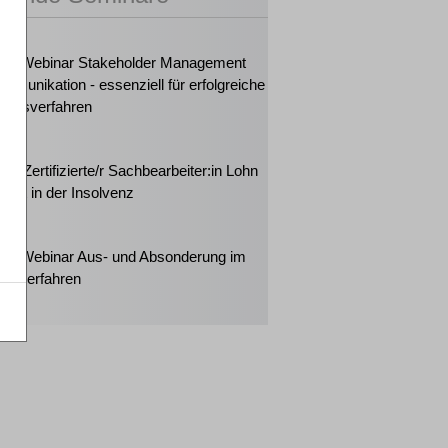
2026
ker-Webinar Stakeholder Management
mmunikation - essenziell für erfolgreiche
ungsverfahren
2026
rt: Zertifizierte/r Sachbearbeiter:in Lohn
halt in der Insolvenz
2026
ker-Webinar Aus- und Absonderung im
enzverfahren