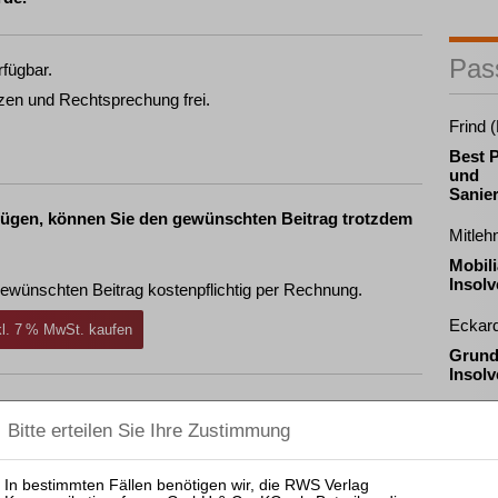
Pas
rfügbar.
zen und Rechtsprechung frei.
Frind 
Best P
und
Sanie
fügen, können Sie den gewünschten Beitrag trotzdem
Mitleh
Mobili
Insol
ewünschten Beitrag kostenpflichtig per Rechnung.
Eckard
nkl. 7 % MwSt. kaufen
Grund
Insol
ewünschten Beitrag kostenpflichtig mit
PayPal
.
nkl. 7 % MwSt. kaufen
Pas