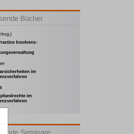
sende Bücher
(Hrsg.)
ractice Insolvenz-
rungsverwaltung
ner
arsicherheiten im
venzverfahren
t
pfandrechte im
venzverfahren
sende Seminare