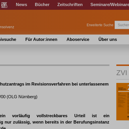
News
Bücher
Zeitschriften
Seminare/Webinar
Erweiterte Suche
ivsuche
Für Autor:innen
Aboservice
Über uns
ZVI
chutzantrags im Revisionsverfahren bei unterlassenem
4/00 (OLG Nürnberg)
in vorläufig vollstreckbares Urteil ist ein
g nur zulässig, wenn bereits in der Berufungsinstanz
rde.