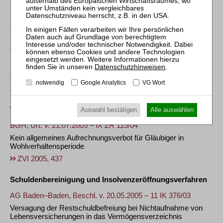
(Regel-)Insolvenzantrags mangels Masse ohne besondere
Begründung
ZVI 2005, 435
AG Hamburg, Beschl. v. 14.07.2005 – 67b IN 163/05
Keine Unterbrechung des Insolvenzantragsverfahrens gegen
BGB-Gesellschafter durch Insolvenzeröffnung über Vermögen
Datenschutzhinweisen
.
der GbR
notwendig
Google Analytics
VG Wort
ZVI 2005, 436
Wohlverhaltensperiode und Restschuldbefreiung
Auswahl bestätigen
Alle auswählen
BGH, Urt. v. 21.07.2005 – IX ZR 115/04
Kein allgemeines Aufrechnungsverbot für Gläubiger in
Wohlverhaltensperiode
ZVI 2005, 437
Schuldenbereinigung und Insolvenzeröffnungsverfahren
AG Baden–Baden, Beschl. v. 20.05.2005 – 11 IK 376/03
Versagung der Restschuldbefreiung bei Nichtaufnahme von
Lebensversicherungen in das Vermögensverzeichnis