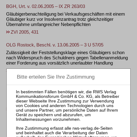
BGH, Urt. v. 02.06.2005 – IX ZR 263/03
Gläubigerbenachteiligung bei Verkaufsgeschäften mit einem
Gläubiger kurz vor Insolvenzantrag trotz gleichzeitiger
Übernahme umfangreicher Nebenpflichten
ZVI 2005, 431
OLG Rostock, Beschl. v. 13.06.2005 – 3 U 57/05
Zulässigkeit der Feststellungsklage eines Gläubigers schon
nach Widerspruch des Schuldners gegen Tabellenanmeldung
einer Forderung aus vorsätzlich unerlaubter Handlung
ZVI 2005, 433
LG Trier, Beschl. v. 04.04.2005 – 4 T 4/05
Keine Räumungsvollstreckung gegen erwachsene
Familienangehörige des Schulders aus
Insolvenzeröffnungsbeschluss
ZVI 2005, 434
LG Kassel, Beschl. v. 21.11.2004 – 3 T 537/04
Kein Rechtsschutzinteresse des Gläubigers für
(Verbraucher-)Insolvenzantrag nach Abweisung eines