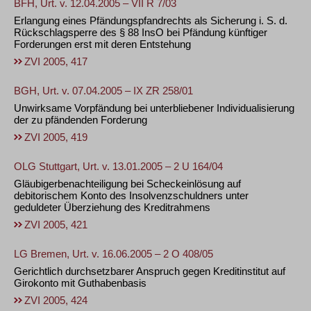
BFH, Urt. v. 12.04.2005 – VII R 7/03
Erlangung eines Pfändungspfandrechts als Sicherung i. S. d.
Rückschlagsperre des § 88 InsO bei Pfändung künftiger
Forderungen erst mit deren Entstehung
ZVI 2005, 417
BGH, Urt. v. 07.04.2005 – IX ZR 258/01
Unwirksame Vorpfändung bei unterbliebener Individualisierung
der zu pfändenden Forderung
ZVI 2005, 419
OLG Stuttgart, Urt. v. 13.01.2005 – 2 U 164/04
Gläubigerbenachteiligung bei Scheckeinlösung auf
debitorischem Konto des Insolvenzschuldners unter
geduldeter Überziehung des Kreditrahmens
ZVI 2005, 421
LG Bremen, Urt. v. 16.06.2005 – 2 O 408/05
Gerichtlich durchsetzbarer Anspruch gegen Kreditinstitut auf
Girokonto mit Guthabenbasis
ZVI 2005, 424