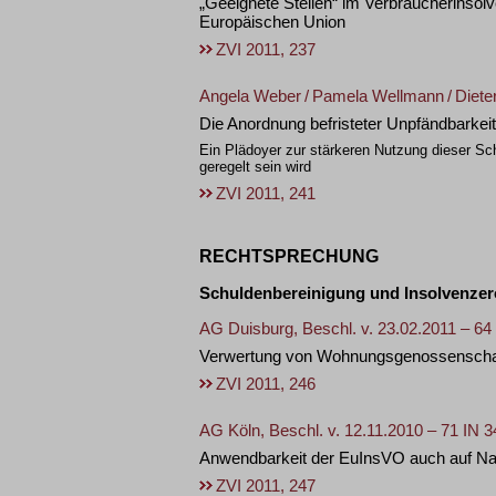
„Geeignete Stellen“ im Verbraucherinsolv
Europäischen Union
ZVI 2011, 237
Angela Weber
/
Pamela Wellmann
/
Diet
Die Anordnung befristeter Unpfändbarkei
Ein Plädoyer zur stärkeren Nutzung dieser Sc
geregelt sein wird
ZVI 2011, 241
RECHTSPRECHUNG
Schuldenbereinigung und Insolvenzer
AG Duisburg, Beschl. v. 23.02.2011 – 64
Verwertung von Wohnungsgenossenschaft
ZVI 2011, 246
AG Köln, Beschl. v. 12.11.2010 – 71 IN 3
Anwendbarkeit der EuInsVO auch auf Na
ZVI 2011, 247