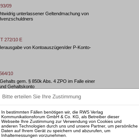
193/09
ichtwidrig unterlassener Geltendmachung von
lvenzschuldners
 T 272/10 E
 Herausgabe von Kontoauszügen/der P-Konto-
 564/10
Gehalts gem. § 850k Abs. 4 ZPO im Falle einer
und Gehaltskonto
 499/10
sgabe der Nachweise, die zur Erhöhung der