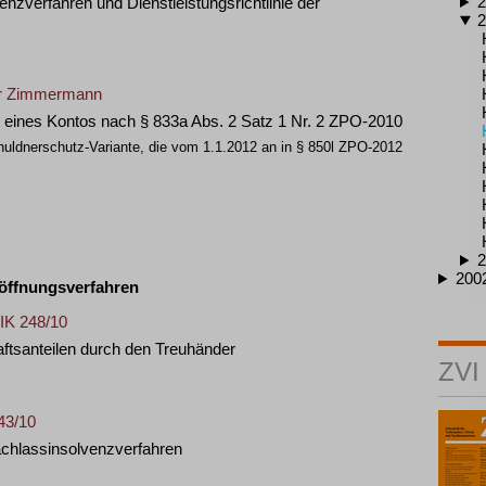
2
enzverfahren und Dienstleistungsrichtlinie der
2
er Zimmermann
t eines Kontos nach § 833a Abs. 2 Satz 1 Nr. 2 ZPO-2010
huldnerschutz-Variante, die vom 1.1.2012 an in § 850l ZPO-2012
2
200
öffnungsverfahren
 IK 248/10
santeilen durch den Treuhänder
ZVI
43/10
chlassinsolvenzverfahren