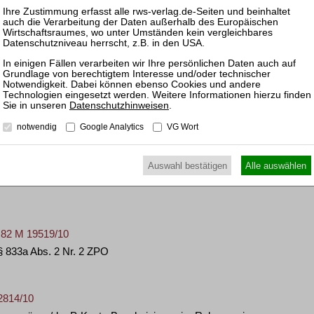
– M 984/09
s Kontoguthabens nach § 833a Abs. 2 ZPO
 M 861/10
os für 6 Monate gem. § 833a Abs. 2 Nr. 2 ZPO bei
cht genau vorhersehbar sind (Besuch eines
Datenschutzhinweisen
.
notwendig
Google Analytics
VG Wort
61 M 20556/07
Auswahl bestätigen
Alle auswählen
achung eines Antrags auf Aufhebung der Kontopfändung
– 82 M 19519/10
§ 833a Abs. 2 Nr. 2 ZPO
2814/10