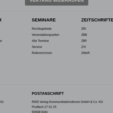
VERTRAG WIDERRUFEN
R
SEMINARE
ZEITSCHRIFT
r
Rechtsgebiete
ZRI
Veranstaltungsarten
ZBB
te
Alle Termine
ZfIR
Service
ZVI
Referent:innen
ZWeR
POSTANSCHRIFT
 KG
RWS Verlag Kommunikationsforum GmbH & Co. KG
Postfach 27 01 25
50508 Köln