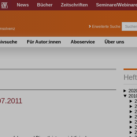
News
Bücher
Zeitschriften
Seminare/Webinar
Erweiterte Suche
ivsuche
Für Autor:innen
Aboservice
Über uns
Heft
202
201
07.2011
2
2
2
2
2
2
2