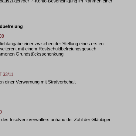
toauszügen/der P-Konto-Bescheinigung im Rahmen einer
dbefreiung
08
ichtangabe einer zwischen der Stellung eines ersten
 weiteren, mit einem Restschuldbefreiungsgesuch
ommenen Grundstücksschenkung
T 33/11
n einer Verwarnung mit Strafvorbehalt
0
des Insolvenzverwalters anhand der Zahl der Gläubiger