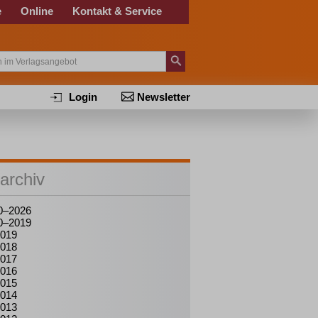
e
Online
Kontakt & Service
Login
Newsletter
archiv
0–2026
0–2019
019
018
017
016
015
014
013