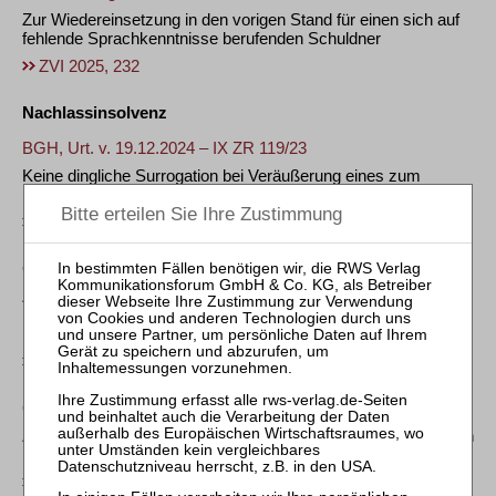
Zur Wiedereinsetzung in den vorigen Stand für einen sich auf
fehlende Sprachkenntnisse berufenden Schuldner
ZVI 2025, 232
Nachlassinsolvenz
BGH, Urt. v. 19.12.2024 – IX ZR 119/23
Keine dingliche Surrogation bei Veräußerung eines zum
Nachlass gehörenden Gegenstandes durch Erben
ZVI 2025, 234
OLG München, Urt. v. 13.11.2024 – 7 U 2821/22
Zur Feststellung von Forderungen zur Tabelle in einer
Nachlassinsolvenz nach Ausscheiden eines
Mitgesellschafters aus einer Zahnarzt-Gesellschaft
ZVI 2025, 238
OLG Brandenburg, Urt. v. 15.10.2024 – 3 U 149/22
Zur Darlegungs- und Beweislast für eine Schenkung durch den
Erblasser in einem Nachlassinsolvenzverfahren
ZVI 2025, 243