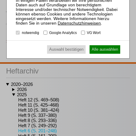
VERANSTALTUNGSHINWEIS
49. Verbraucherinsolvenzveranstaltung online der AGIS
Datenschutzhinweisen
.
(Arbeitsgemeinschaft Insolvenzrecht und Sanierung im
notwendig
Google Analytics
VG Wort
Deutschen Anwaltverein)
ZVI 2025, 248
Auswahl bestätigen
Alle auswählen
Heftarchiv
2020–2026
2026
2025
Heft 12 (S. 469–508)
Heft 11 (S. 425–468)
Heft 10 (S. 381–424)
Heft 9 (S. 337–380)
Heft 8 (S. 293–336)
Heft 7 (S. 249–292)
Heft 6 (S. 201–248)
Heft 5 (S. 161–200)