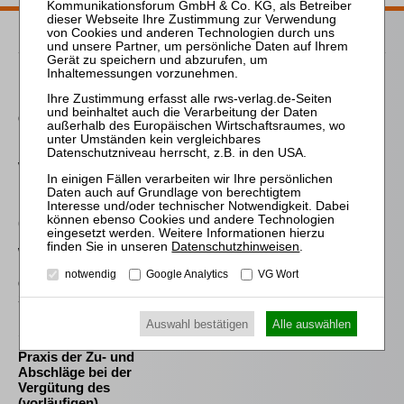
Passende Bücher
Fröhlich
Der selbstständig tätige
Globalzedent in der
Insolvenz
Westermann
Die Auswahl und die
Bestellung des
(vorläufigen)
Insolvenzverwalters im
Datenschutzhinweisen
.
Widerstreit der
Interessen von
notwendig
Google Analytics
VG Wort
Gläubigern und
Schuldner
Auswahl bestätigen
Alle auswählen
Sahrmann
Praxis der Zu- und
Abschläge bei der
Vergütung des
(vorläufigen)