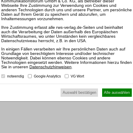
ewünschten Beitrag kostenpflichtig mit
PayPal
.
25.08.
Prakti
nkl. 7 % MwSt. kaufen
Zulass
Insolv
16.09.
Mitarb
Praxis
Datenschutzhinweisen
.
17.02.
Mitarb
notwendig
Google Analytics
VG Wort
Praxis
Auswahl bestätigen
Alle auswählen