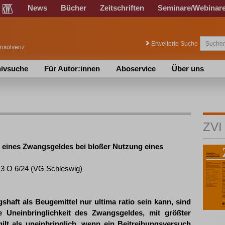
News
Bücher
Zeitschriften
Seminare/Webinar
Erweiterte Suche
ivsuche
Für Autor:innen
Aboservice
Über uns
ZVI
t eines Zwangsgeldes bei bloßer Nutzung eines
 3 O 6/24 (VG Schleswig)
haft als Beugemittel nur ultima ratio sein kann, sind
e Uneinbringlichkeit des Zwangsgeldes, mit größter
ilt als uneinbringlich, wenn ein Beitreibungsversuch