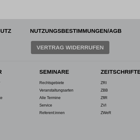
UTZ
NUTZUNGSBESTIMMUNGEN/AGB
VERTRAG WIDERRUFEN
R
SEMINARE
ZEITSCHRIFT
r
Rechtsgebiete
ZRI
Veranstaltungsarten
ZBB
te
Alle Termine
ZfIR
Service
ZVI
Referent:innen
ZWeR