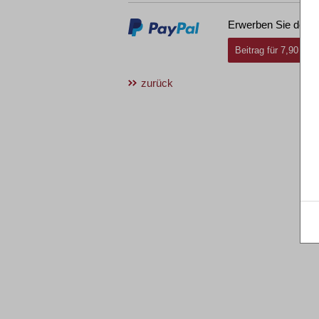
Erwerben Sie den g
Beitrag für 7,90 € i
zurück