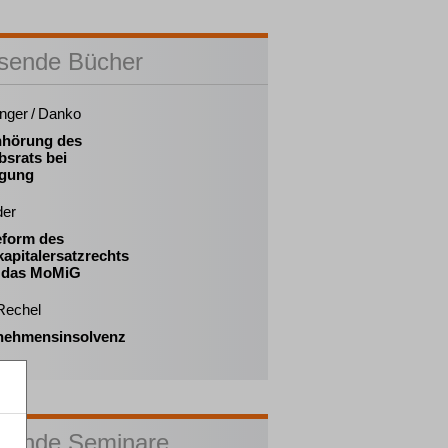
sende Bücher
inger / Danko
nhörung des
bsrats bei
gung
der
eform des
apitalersatzrechts
 das MoMiG
 Rechel
nehmensinsolvenz
sende Seminare