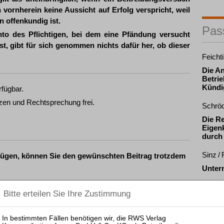
 vornherein keine Aussicht auf Erfolg verspricht, weil
n offenkundig ist.
Pas
to des Pflichtigen, bei dem eine Pfändung versucht
t, gibt für sich genommen nichts dafür her, ob dieser
Feicht
Die A
Betrie
Kündi
rfügbar.
zen und Rechtsprechung frei.
Schrö
Die R
Eigenk
durch
Sinz /
fügen, können Sie den gewünschten Beitrag trotzdem
Unter
ewünschten Beitrag kostenpflichtig per Rechnung.
nkl. 7 % MwSt. kaufen
Pas