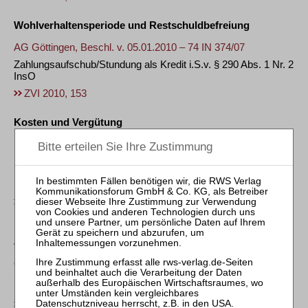
Wohlverhaltensperiode und Restschuldbefreiung
AG Göttingen, Beschl. v. 05.01.2010 – 74 IN 374/07
Zahlungsaufschub/Stundung als Kredit i.S.v. § 290 Abs. 1 Nr. 2
InsO
ZVI 2010, 153
Kosten und Vergütung
BGH, Beschl. v. 03.12.2009 – IX ZB 280/08
Keine Festsetzung der Vergütung des vorläufigen
Insolvenzverwalters durch das Insolvenzgericht bei
Nichteröffnung des Insolvenzverfahrens
ZVI 2010, 154
ZVI-PRAXISHINWEIS
Gemeinsame Information der Arbeitsgemeinschaft
Schuldnerberatung der Verbände und des Zentralen
Kreditausschusses zum neuen Pfändungsschutzkonto
ZVI 2010, 156