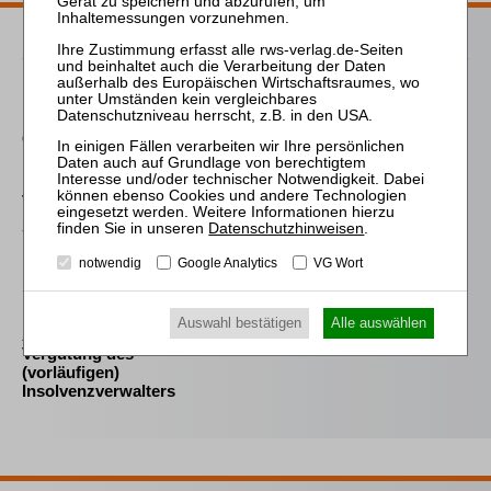
Passende Bücher
Fröhlich
Der selbstständig tätige
Globalzedent in der
Insolvenz
von Wilmowsky
Schneeballsysteme der
Datenschutzhinweisen
.
Kapitalanlage
notwendig
Google Analytics
VG Wort
Sahrmann
Praxis der Zu- und
Auswahl bestätigen
Alle auswählen
Abschläge bei der
Vergütung des
(vorläufigen)
Insolvenzverwalters