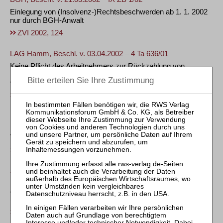
Einlegung von (Insolvenz-)Rechtsbeschwerden ab 1. 1. 2002
nur durch BGH-Anwalt
ZVI 2002, 124
LAG Hamm, Beschl. v. 03.04.2002 – 4 Ta 636/01
Keine Pflicht des Arbeitnehmers zur Rückzahlung von
Prozesskostenhilferaten nach Abfindungsvergleich bei Ausfall
von Abfindungsraten wegen Insolvenz des Arbeitgebers
ZVI 2002, 126
LG Koblenz, Beschl. v. 13.02.2002 – 2 T 87/02
Im Regelfall keine Beiordnung eines Rechtsanwalts im
Verbraucherinsolvenzverfahren
ZVI 2002, 127
AG Göttingen, Beschl. v. 19.12.2001 – 74 IN 112/00
Ersetzung der Zustimmung widersprechender Gläubiger zu
einem Insolvenzplan zur Sicherung der Erwerbstätigkeit
(„angestellter Zahnarzt“)
ZVI 2002, 128