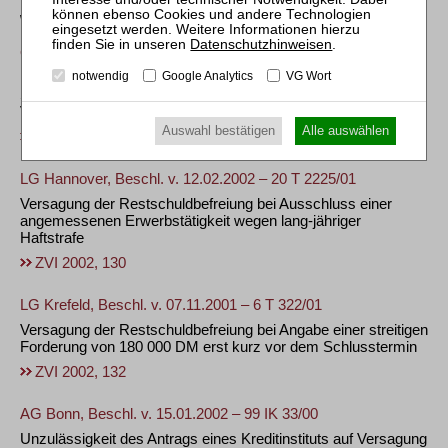
Wohlverhaltensperiode und Restschuldbefreiung
Datenschutzhinweisen
.
OLG Zweibrücken, Beschl. v. 30.01.2002 – 3 W 235/01
notwendig
Google Analytics
VG Wort
Restschuldbefreiung trotz Nachreichung einer nur vom
Schuldnervertreter abgegebenen Abtretungserklärung bei
Verletzung rechtlichen Gehörs
Auswahl bestätigen
Alle auswählen
ZVI 2002, 128
LG Hannover, Beschl. v. 12.02.2002 – 20 T 2225/01
Versagung der Restschuldbefreiung bei Ausschluss einer
angemessenen Erwerbstätigkeit wegen lang-jähriger
Haftstrafe
ZVI 2002, 130
LG Krefeld, Beschl. v. 07.11.2001 – 6 T 322/01
Versagung der Restschuldbefreiung bei Angabe einer streitigen
Forderung von 180 000 DM erst kurz vor dem Schlusstermin
ZVI 2002, 132
AG Bonn, Beschl. v. 15.01.2002 – 99 IK 33/00
Unzulässigkeit des Antrags eines Kreditinstituts auf Versagung