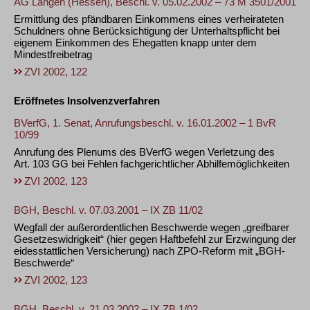
AG Langen (Hessen), Beschl. v. 05.02.2002 – 73 M 3501/2001
Ermittlung des pfändbaren Einkommens eines verheirateten
Schuldners ohne Berücksichtigung der Unterhaltspflicht bei
eigenem Einkommen des Ehegatten knapp unter dem
Mindestfreibetrag
ZVI 2002, 122
Eröffnetes Insolvenzverfahren
BVerfG, 1. Senat, Anrufungsbeschl. v. 16.01.2002 – 1 BvR
10/99
Anrufung des Plenums des BVerfG wegen Verletzung des
Art. 103 GG bei Fehlen fachgerichtlicher Abhilfemöglichkeiten
ZVI 2002, 123
BGH, Beschl. v. 07.03.2001 – IX ZB 11/02
Wegfall der außerordentlichen Beschwerde wegen „greifbarer
Gesetzeswidrigkeit“ (hier gegen Haftbefehl zur Erzwingung der
eidesstattlichen Versicherung) nach ZPO-Reform mit „BGH-
Beschwerde“
ZVI 2002, 123
BGH, Beschl. v. 21.03.2002 – IX ZB 1/02