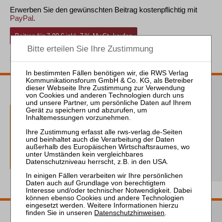
Erwerben Sie den gewünschten Beitrag kostenpflichtig mit
PayPal
.
Beitrag für 7,90 € inkl. 7 % MwSt. kaufen
zurück
ZVI Probeabo
1 Ausgaben als kostenfreies Probe-Abo
inkl. 14 Tage kostenfreie ZVI-online-
Nutzung
Probe-Abo bestellen
Passende Bücher
Datenschutzhinweisen
.