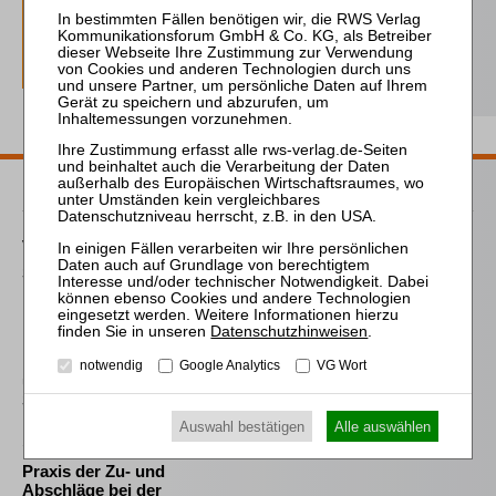
Nutzung
Probe-Abo bestellen
Passende Bücher
von Wilmowsky
Schneeballsysteme der
Kapitalanlage
Datenschutzhinweisen
.
Frind (Hrsg.)
Best Practice Insolvenz-
notwendig
Google Analytics
VG Wort
und
Sanierungsverwaltung
Auswahl bestätigen
Alle auswählen
Sahrmann
Praxis der Zu- und
Abschläge bei der