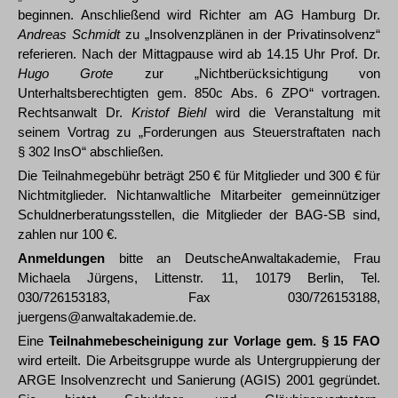
beginnen. Anschließend wird Richter am AG Hamburg Dr.
Andreas Schmidt
zu „Insolvenzplänen in der Privatinsolvenz“
referieren. Nach der Mittagpause wird ab 14.15 Uhr Prof. Dr.
Hugo Grote
zur „Nichtberücksichtigung von
Unterhaltsberechtigten gem. 850c Abs. 6 ZPO“ vortragen.
Rechtsanwalt Dr.
Kristof Biehl
wird die Veranstaltung mit
seinem Vortrag zu „Forderungen aus Steuerstraftaten nach
§ 302 InsO“ abschließen.
Die Teilnahmegebühr beträgt 250 € für Mitglieder und 300 € für
Nichtmitglieder. Nichtanwaltliche Mitarbeiter gemeinnütziger
Schuldnerberatungsstellen, die Mitglieder der BAG-SB sind,
zahlen nur 100 €.
Anmeldungen
bitte an DeutscheAnwaltakademie, Frau
Michaela Jürgens, Littenstr. 11, 10179 Berlin, Tel.
030/726153183, Fax 030/726153188,
juergens@anwaltakademie.de.
Eine
Teilnahmebescheinigung zur Vorlage gem. § 15 FAO
wird erteilt. Die Arbeitsgruppe wurde als Untergruppierung der
ARGE Insolvenzrecht und Sanierung (AGIS) 2001 gegründet.