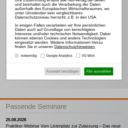
Sinz / Pollmächer / Schumacher
Verbraucherinsolvenz
Kaufmann / Gutmann
Sanierung von
Krankenhäusern in Krise
Datenschutzhinweisen
.
und Insolvenz
notwendig
Google Analytics
VG Wort
Achsnick / Opp
Die doppelnützige
Treuhand in der
Auswahl bestätigen
Alle auswählen
Sanierung
Passende Seminare
25.08.2026
Praktiker-Webinar Vom Listenplatz zur Zulassung – Das neue