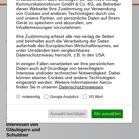
Passende Bücher
Falk
Die Verwirkung der
Vergütung des
Insolvenzverwalters
Erhard
Die begrenzte
Schiedsbindung des
Insolvenzverwalters
Datenschutzhinweisen
.
Westermann
notwendig
Google Analytics
VG Wort
Die Auswahl und die
Bestellung des
(vorläufigen)
Insolvenzverwalters im
Auswahl bestätigen
Alle auswählen
Widerstreit der
Interessen von
Gläubigern und
Schuldner