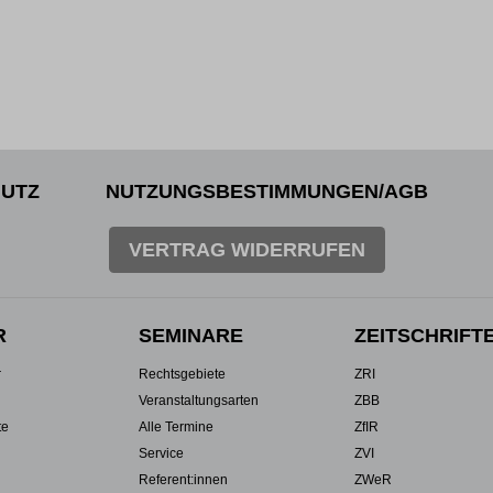
UTZ
NUTZUNGSBESTIMMUNGEN/AGB
VERTRAG WIDERRUFEN
R
SEMINARE
ZEITSCHRIFT
r
Rechtsgebiete
ZRI
Veranstaltungsarten
ZBB
te
Alle Termine
ZfIR
Service
ZVI
Referent:innen
ZWeR