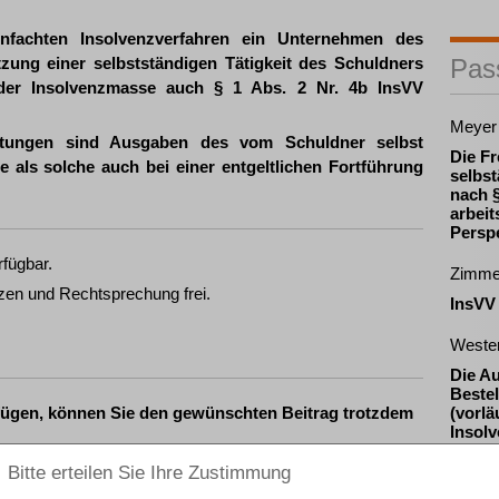
nfachten Insolvenzverfahren ein Unternehmen des
tzung einer selbstständigen Tätigkeit des Schuldners
Pas
 der Insolvenzmasse auch § 1 Abs. 2 Nr. 4b InsVV
Meyer
eistungen sind Ausgaben des vom Schuldner selbst
Die Fr
 als solche auch bei einer entgeltlichen Fortführung
selbst
nach §
arbeit
Persp
rfügbar.
Zimme
zen und Rechtsprechung frei.
InsVV
Weste
Die A
Beste
fügen, können Sie den gewünschten Beitrag trotzdem
(vorlä
Insolv
Widers
Inter
ewünschten Beitrag kostenpflichtig per Rechnung.
Gläub