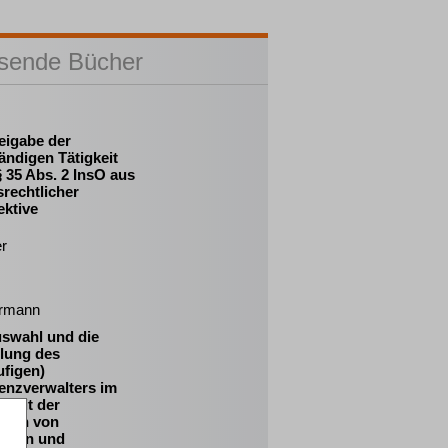
sende Bücher
eigabe der
ändigen Tätigkeit
 35 Abs. 2 InsO aus
srechtlicher
ektive
r
rmann
uswahl und die
llung des
ufigen)
enzverwalters im
treit der
essen von
igern und