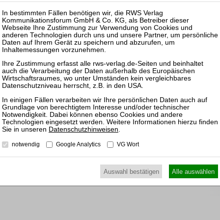
Schul
nkl. 7 % MwSt. kaufen
ewünschten Beitrag kostenpflichtig mit
PayPal
.
Pas
nkl. 7 % MwSt. kaufen
25.08.
Prakti
Zulass
Insolv
Datenschutzhinweisen
.
24.11.
Prakti
notwendig
Google Analytics
VG Wort
17.03.
Auswahl bestätigen
Alle auswählen
Prakti