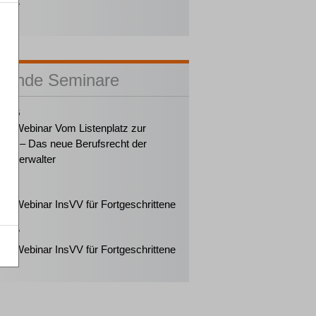
dner
sende Seminare
2026
ker-Webinar Vom Listenplatz zur
ung – Das neue Berufsrecht der
enzverwalter
2026
ker-Webinar InsVV für Fortgeschrittene
2027
ker-Webinar InsVV für Fortgeschrittene