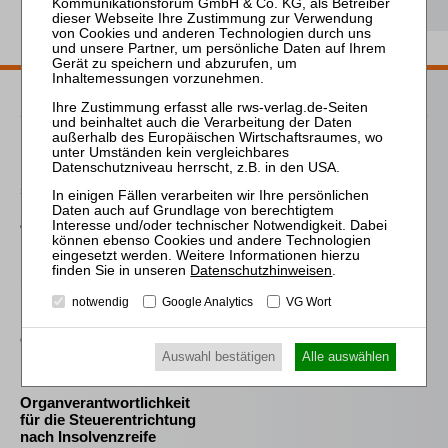
Probe-Abo bestellen
Passende Bücher
Meyer
Die Freigabe der
selbständigen Tätigkeit
nach § 35 Abs. 2 InsO aus
arbeitsrechtlicher
Perspektive
Datenschutzhinweisen
.
Schröder
notwendig
Google Analytics
VG Wort
Die Reform des
Eigenkapitalersatzrechts
durch das MoMiG
Auswahl bestätigen
Alle auswählen
Schlering
Organverantwortlichkeit
für die Steuerentrichtung
nach Insolvenzreife