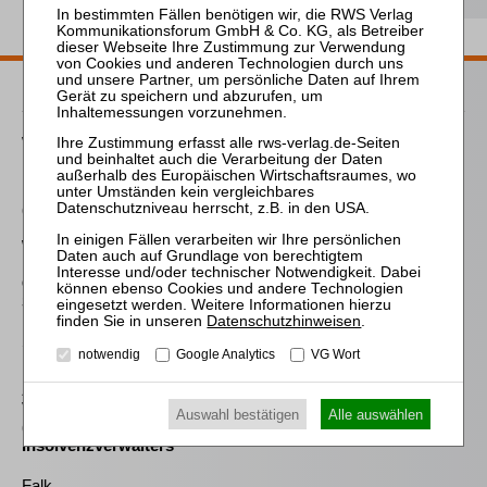
Passende Bücher
Westermann
Die Auswahl und die
Bestellung des
(vorläufigen)
Insolvenzverwalters im
Widerstreit der
Interessen von
Gläubigern und
Schuldner
Datenschutzhinweisen
.
Sahrmann
notwendig
Google Analytics
VG Wort
Praxis der Zu- und
Abschläge bei der
Vergütung des
Auswahl bestätigen
Alle auswählen
(vorläufigen)
Insolvenzverwalters
Falk