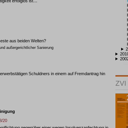
igkeit erfolglos ist…
este aus beiden Welten?
und außergerichtlicher Sanierung
2
201
200
 erwerbstätigen Schuldners in einem auf Fremdantrag hin
ZVI
inigung
8/20
rpflichtung gegenüber einer wegen Insolvenzanfechtung in