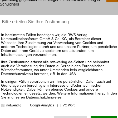
Schuldners
gsantrags bei Zweitinsolvenz über freigegebenes
0
bereits gestelltem Versagungsantrag
 14/21
her Gerichte für eine Klage des Insolvenzverwalters eines
ahrens gegen ein britisches Finanzunternehmen
Datenschutzhinweisen
.
notwendig
Google Analytics
VG Wort