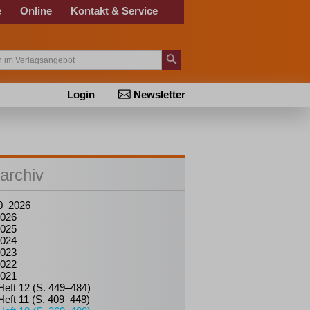
e
Online
Kontakt & Service
Login
Newsletter
archiv
0–2026
026
025
024
023
022
021
Heft 12 (S. 449–484)
Heft 11 (S. 409–448)