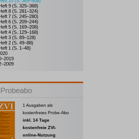
Heft 10 (S. 369–408)
Heft 9 (S. 325–368)
Heft 8 (S. 281–324)
Heft 7 (S. 245–280)
Heft 6 (S. 209–244)
Heft 5 (S. 169–208)
Heft 4 (S. 129–168)
Heft 3 (S. 89–128)
Heft 2 (S. 49–88)
Heft 1 (S. 1–48)
020
0–2019
2–2009
 Probeabo
1 Ausgaben als
kostenfreies Probe-Abo
inkl. 14 Tage
kostenfreie ZVI-
online-Nutzung