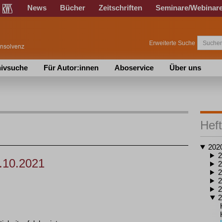
News
Bücher
Zeitschriften
Seminare/Webinar
Erweiterte Suche
ivsuche
Für Autor:innen
Aboservice
Über uns
Heft
202
2
.10.2021
2
2
2
2
2