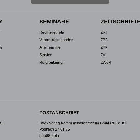
R
SEMINARE
ZEITSCHRIFT
r
Rechtsgebiete
ZRI
Veranstaltungsarten
ZBB
te
Alle Termine
ZfIR
Service
ZVI
Referent:innen
ZWeR
POSTANSCHRIFT
 KG
RWS Verlag Kommunikationsforum GmbH & Co. KG
Postfach 27 01 25
50508 Köln