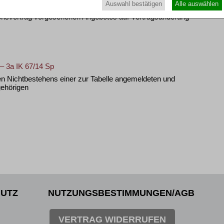
Auswahl bestätigen
Alle auswählen
18
ionsvertrag vorgesehenen Angebotes auf Vertragsänderung
– 3a IK 67/14 Sp
 Nichtbestehens einer zur Tabelle angemeldeten und
gehörigen
UTZ
NUTZUNGSBESTIMMUNGEN/AGB
VERTRAG WIDERRUFEN