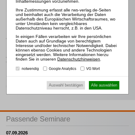
Passende Bücher
Schröder
Die Reform des
Eigenkapitalersatzrechts
durch das MoMiG
Schlering
Organverantwortlichkeit
Datenschutzhinweisen
.
für die Steuerentrichtung
nach Insolvenzreife
notwendig
Google Analytics
VG Wort
Sinz / Rechel
Auswahl bestätigen
Alle auswählen
Unternehmensinsolvenz
Passende Seminare
07.09.2026