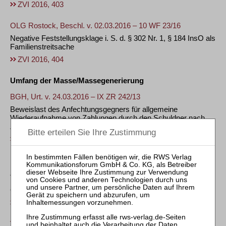
ZVI 2016, 403
OLG Rostock, Beschl. v. 02.03.2016 – 10 WF 23/16
Negative Feststellungsklage i. S. d. § 302 Nr. 1, § 184 InsO als
Familienstreitsache
ZVI 2016, 404
Umfang der Masse/Massegenerierung
BGH, Urt. v. 24.03.2016 – IX ZR 242/13
Beweislast des Anfechtungsgegners für allgemeine
Wiederaufnahme von Zahlungen durch den Schuldner nach
Zahlungseinstellung
ZVI 2016, 405
BGH, Urt. v. 04.02.2016 – IX ZR 77/15 +
Zur Schenkungsanfechtung von Spenden an eine
Religionsgesellschaft – Definition „gebräuchliches
Gelegenheitsgeschenk geringen Wertes“ (bis 500 € p.a.)
ZVI 2016, 407
VG Düsseldorf, Urt. v. 06.04.2016 – 6 K 3593/15