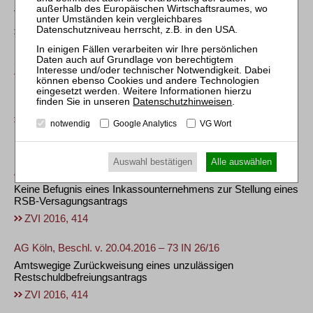
Taxikonzession als Bestandteil der Insolvenzmasse
ZVI 2016, 411
SG Karlsruhe, Gerichtsbescheid v. 21.03.2016 – S 13 P
4166/15
Private Pflegeversicherungsbeiträge kein Bestandteil der
Insolvenzmasse
Datenschutzhinweisen
.
ZVI 2016, 413
notwendig
Google Analytics
VG Wort
Restschuldbefreiung und Stundung
Auswahl bestätigen
Alle auswählen
AG Göttingen, Beschl. v. 15.07.2016 – 71 IK 111/10 NOM
Keine Befugnis eines Inkassounternehmens zur Stellung eines
RSB-Versagungsantrags
ZVI 2016, 414
AG Köln, Beschl. v. 20.04.2016 – 73 IN 26/16
Amtswegige Zurückweisung eines unzulässigen
Restschuldbefreiungsantrags
ZVI 2016, 414