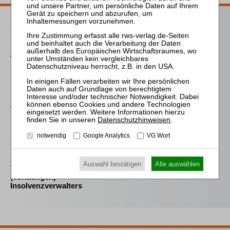
Passende Bücher
Keller
Vergütung und Kosten im
Insolvenzverfahren
Falk
Die Verwirkung der
Vergütung des
Insolvenzverwalters
Datenschutzhinweisen
.
notwendig
Google Analytics
VG Wort
Sahrmann
Praxis der Zu- und
Abschläge bei der
Auswahl bestätigen
Alle auswählen
Vergütung des
(vorläufigen)
Insolvenzverwalters