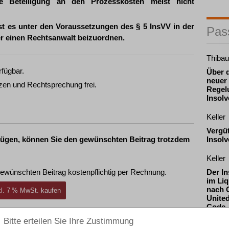
ne Beteiligung an den Prozesskosten meist nicht
st es unter den Voraussetzungen des § 5 InsVV in der
Pas
r einen Rechtsanwalt beizuordnen.
Thibau
rfügbar.
Über 
neuer 
zen und Rechtsprechung frei.
Regel
Insolv
Keller
Vergü
fügen, können Sie den gewünschten Beitrag trotzdem
Insol
Keller
ewünschten Beitrag kostenpflichtig per Rechnung.
Der In
im Liq
nach 
nkl. 7 % MwSt. kaufen
Unite
Code
ewünschten Beitrag kostenpflichtig mit
PayPal
.