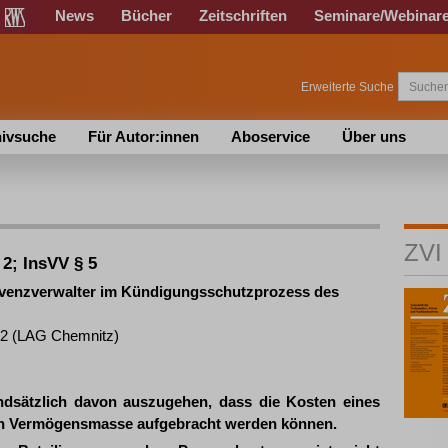
News
Bücher
Zeitschriften
Seminare/Webinar
Erweiterte Suche
ivsuche
Für Autor:innen
Aboservice
Über uns
ZVI
 2; InsVV § 5
lvenzverwalter im Kündigungsschutzprozess des
02 (LAG Chemnitz)
undsätzlich davon auszugehen, dass die Kosten eines
eten Vermögensmasse aufgebracht werden können.