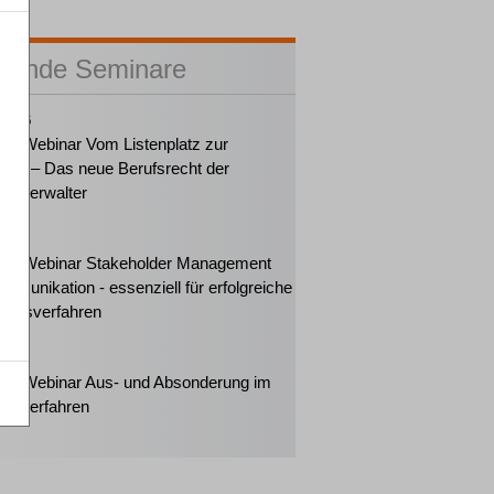
sende Seminare
2026
ker-Webinar Vom Listenplatz zur
ung – Das neue Berufsrecht der
enzverwalter
2026
ker-Webinar Stakeholder Management
mmunikation - essenziell für erfolgreiche
ungsverfahren
2026
ker-Webinar Aus- und Absonderung im
enzverfahren