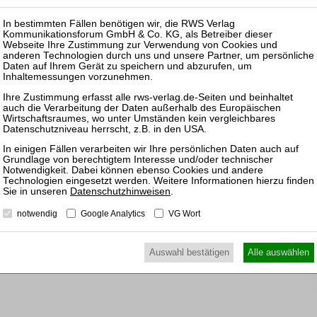
nkl. 7 % MwSt. kaufen
Pas
25.08.
Prakti
Zulass
Insolv
25.11.
Prakti
und Ko
Datenschutzhinweisen
.
Sanier
notwendig
Google Analytics
VG Wort
16.11.
Prakti
Auswahl bestätigen
Alle auswählen
Insolv