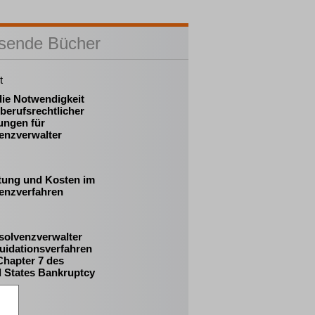
sende Bücher
t
die Notwendigkeit
berufsrechtlicher
ungen für
enzverwalter
tung und Kosten im
venzverfahren
solvenzverwalter
uidationsverfahren
Chapter 7 des
d States Bankruptcy