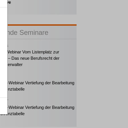
ektive
sende Seminare
2026
ker-Webinar Vom Listenplatz zur
ung – Das neue Berufsrecht der
enzverwalter
2026
eiter-Webinar Vertiefung der Bearbeitung
solvenztabelle
2027
eiter-Webinar Vertiefung der Bearbeitung
solvenztabelle