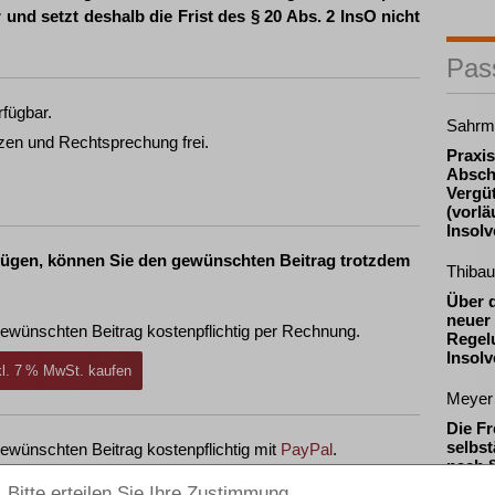
und setzt deshalb die Frist des § 20 Abs. 2 InsO nicht
Pas
rfügbar.
Sahrm
zen und Rechtsprechung frei.
Praxis
Absch
Vergü
(vorlä
Insol
fügen, können Sie den gewünschten Beitrag trotzdem
Thibau
Über 
neuer 
ewünschten Beitrag kostenpflichtig per Rechnung.
Regel
Insolv
nkl. 7 % MwSt. kaufen
Meyer
Die Fr
selbst
ewünschten Beitrag kostenpflichtig mit
PayPal
.
nach §
arbeit
nkl. 7 % MwSt. kaufen