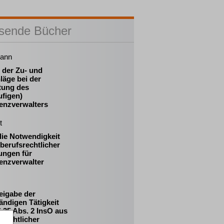
sende Bücher
ann
 der Zu- und
läge bei der
tung des
ufigen)
venzverwalters
t
die Notwendigkeit
berufsrechtlicher
ungen für
enzverwalter
eigabe der
ändigen Tätigkeit
 35 Abs. 2 InsO aus
srechtlicher