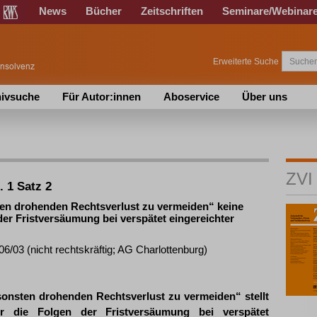
News
Bücher
Zeitschriften
Seminare/Webinar
Erweiterte Suche
ivsuche
Für Autor:innen
Aboservice
Über uns
ZVI
. 1 Satz 2
en drohenden Rechtsverlust zu vermeiden“ keine
er Fristversäumung bei verspätet eingereichter
06/03 (nicht rechtskräftig; AG Charlottenburg)
onsten drohenden Rechtsverlust zu vermeiden“ stellt
r die Folgen der Fristversäumung bei verspätet