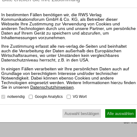
Persp
Pas
25.08.
Prakti
Zulass
Insolv
11.11.
Datenschutzhinweisen
.
Mitarb
der In
notwendig
Google Analytics
VG Wort
17.03.
Auswahl bestätigen
Alle auswählen
Mitarb
der In