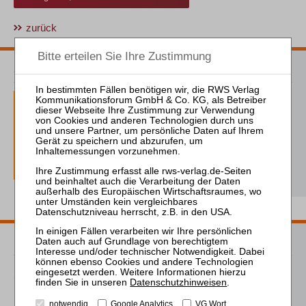
zurück
ZVI Probeabo
1 Ausgaben als kostenfreies Probe-Abo
inkl. 14 Tage kostenfreie ZVI-online-
Nutzung
Probe-Abo bestellen
Passende Bücher
Schröder
Datenschutzhinweisen
.
Die Reform des
notwendig
Google Analytics
VG Wort
Eigenkapitalersatzrechts