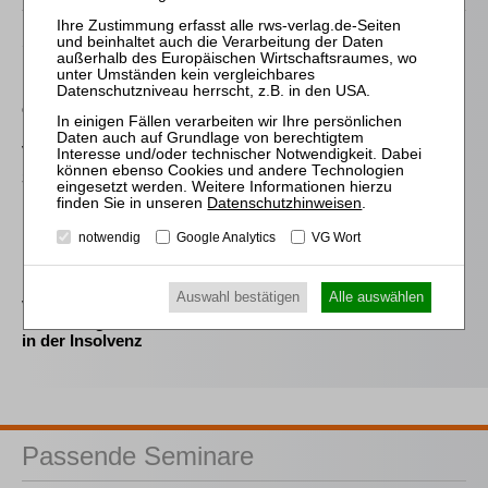
Schröder
Die Reform des
Eigenkapitalersatzrechts
durch das MoMiG
von Wilmowsky
Schneeballsysteme der
Kapitalanlage
Datenschutzhinweisen
.
Meliß
notwendig
Google Analytics
VG Wort
Die
Einkommensbesteuerung
Auswahl bestätigen
Alle auswählen
von
Personengesellschaften
in der Insolvenz
Passende Seminare