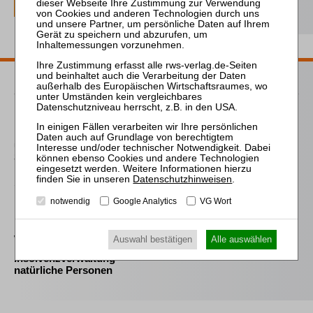
Passende Bücher
Frind (Hrsg.)
Best Practice Insolvenz-
und
Sanierungsverwaltung
Datenschutzhinweisen
.
Schmidt
Der Schutz der Familie
notwendig
Google Analytics
VG Wort
bei Insolvenz
Wipperfürth
Auswahl bestätigen
Alle auswählen
Insolvenzverwaltung –
natürliche Personen