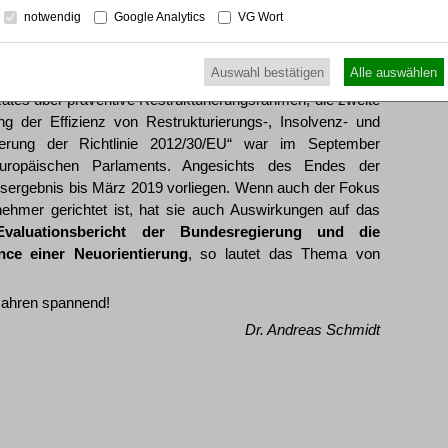
es ihm gelingt, eine Mehrheit der Gläubiger zu finden, die
notwendig
Google Analytics
VG Wort
its seit geraumer Zeit auch in der Verbraucherinsolvenz
chuldner nicht wirklich meckern kann.
Auswahl bestätigen
Alle auswählen
dnung kommt nicht zur Ruhe. Der Entwurf einer „Richtlinie
tes über präventive Restrukturierungsrahmen, die zweite
der Effizienz von Restrukturierungs-, Insolvenz- und
erung der Richtlinie 2012/30/EU“ war im September
ropäischen Parlaments. Angesichts des Endes der
ngsergebnis bis März 2019 vorliegen. Wenn auch der Fokus
rnehmer gerichtet ist, hat sie auch Auswirkungen auf das
valuationsbericht der Bundesregierung und die
nce einer Neuorientierung
, so lautet das Thema von
 Jahren spannend!
Dr. Andreas Schmidt