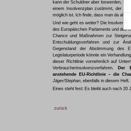
kann der Schuldner aber loswerden, wenn 
einem Insolvenzplan zustimmt, der bere
möglich ist. Ich finde, dass man da als S
Und wie geht es weiter? Die Insolvenzor
des Europäischen Parlaments und des Ra
Chance und Maßnahmen zur Steigerung 
Entschuldungsverfahren und zur Änd
Gegenstand der Abstimmung des Eu
Legislaturperiode könnte ein Verhandlu
dieser Richtlinie vornehmlich auf Unte
Verbraucherinsolvenzverfahren.
Der E
anstehende EU-Richtlinie – die Cha
Jäger/Stephan
, ebenfalls in diesem Heft.
Eines steht fest: Es bleibt auch nach 20
zurück