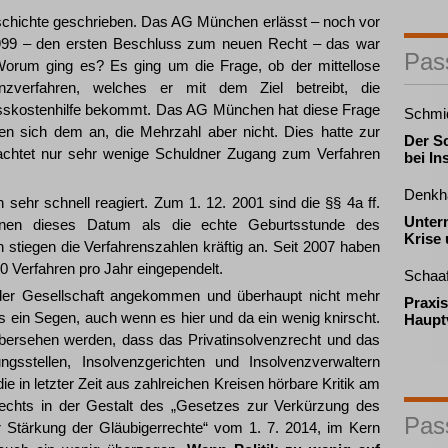
chichte geschrieben. Das AG München erlässt – noch vor
1999 – den ersten Beschluss zum neuen Recht – das war
Pas
orum ging es? Es ging um die Frage, ob der mittellose
enzverfahren, welches er mit dem Ziel betreibt, die
esskostenhilfe bekommt. Das AG München hat diese Frage
Schmi
sen sich dem an, die Mehrzahl aber nicht. Dies hatte zur
Der Sc
achtet nur sehr wenige Schuldner Zugang zum Verfahren
bei In
Denkha
sehr schnell reagiert. Zum 1. 12. 2001 sind die §§ 4a ff.
Unter
chnen dieses Datum als die echte Geburtsstunde des
Krise 
n stiegen die Verfahrenszahlen kräftig an. Seit 2007 haben
0 Verfahren pro Jahr eingependelt.
Schaaf
n der Gesellschaft angekommen und überhaupt nicht mehr
Praxis
s ein Segen, auch wenn es hier und da ein wenig knirscht.
Haupt
t übersehen werden, dass das Privatinsolvenzrecht und das
sstellen, Insolvenzgerichten und Insolvenzverwaltern
ie in letzter Zeit aus zahlreichen Kreisen hörbare Kritik am
Rechts in der Gestalt des „Gesetzes zur Verkürzung des
Pas
 Stärkung der Gläubigerrechte“ vom 1. 7. 2014, im Kern