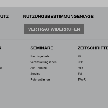
UTZ
NUTZUNGSBESTIMMUNGEN/AGB
VERTRAG WIDERRUFEN
R
SEMINARE
ZEITSCHRIFT
r
Rechtsgebiete
ZRI
Veranstaltungsarten
ZBB
te
Alle Termine
ZfIR
Service
ZVI
Referent:innen
ZWeR