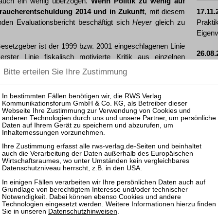
r auch ein wenig überzogen.
Wenn Politik zu wenig auf
raucherentschuldung 2014 und in Zukunft
, mit diesem
17.11.
en Evaluationsbericht beschäftigt sich
Heyer
gleich zu
Prakti
Eigenv
Gesetzgeber ist der 1999 bzw. 2001 eingeschlagenen Linie
26.08.
ster Linie fiskalisch motivierte Kritik aus einzelnen
Zertif
 grundsätzlichen Marschrichtung mit eröffnetem
Insolv
Wohlverhaltensphase festgehalten, und dies weiterhin bei
rfahrenskosten. Außerdem stehen dem Schuldner gleich
01.12.
ung offen: Gelingt es dem Schuldner, sich mit seinen
Prakti
olvenzverfahren zu einigen, so kann er dies mit dem
und In
n Schuldenbereinigungsplanverfahren. Dies geschieht still
gen im Internet
ZVI 2019, 2
 Am sichersten ist wegen § 301 InsO der Weg zur echten
d im Regelfall nach sechs Jahren, u. U. aber auch schon
enzforderungen befreit. Eine Ausnahme bilden bekanntlich
emeldet und als solche zur Tabelle festgestellt sind. Die
Datenschutzhinweisen
.