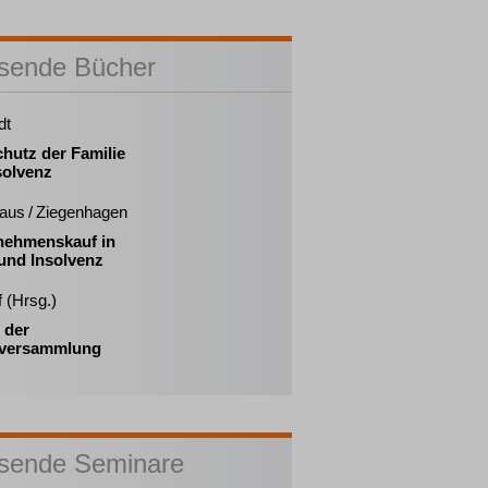
sende Bücher
dt
hutz der Familie
solvenz
us / Ziegenhagen
nehmenskauf in
und Insolvenz
 (Hrsg.)
 der
versammlung
sende Seminare