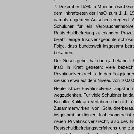
7. Dezember 1998. In München wird Ges
dem Inkrafttreten der InsO zum 1. 1. 
damals ungemein Aufsehen erregend. W
Schuldner für ein Verbraucherinsolv
Restschuldbefreiung zu erlangen, Proz
bejaht; einige Insolvenzgerichte schlos
Folge, dass bundesweit insgesamt betr
bekamen.
Der Gesetzgeber hat dann ja bekanntlich 
InsO in Kraft getreten; viele bezei
Privatinsolvenzrechts. In den Folgejahre
sie sich etwa auf dem Niveau von 100.00
Heute ist die Privatinsolvenz längst i
wegzudenken. Für viele Schuldner ist da
Bei aller Kritik am Verfahren darf nich
Zusammenwirken von Schuldnerberatung
insgesamt funktioniert. Insbesondere ist d
neuen Privatinsolvenzrecht, also des 
Restschuldbefreiungsverfahrens und zur