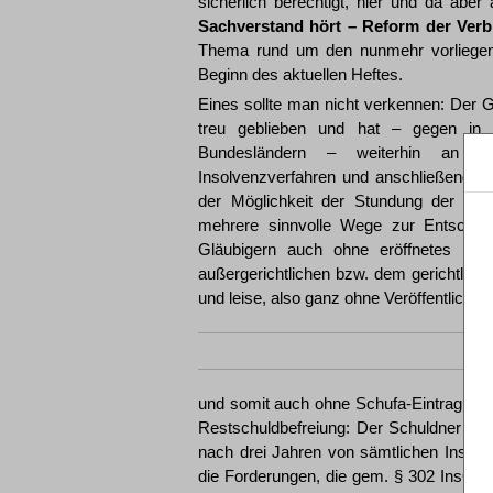
sicherlich berechtigt, hier und da abe
Sachverstand hört – Reform der Verb
Thema rund um den nunmehr vorliegend
Beginn des aktuellen Heftes.
Eines sollte man nicht verkennen: Der 
treu geblieben und hat – gegen in er
Bundesländern – weiterhin an der
Insolvenzverfahren und anschließender 
der Möglichkeit der Stundung der Ve
mehrere sinnvolle Wege zur Entschuld
Gläubigern auch ohne eröffnetes Ins
außergerichtlichen bzw. dem gerichtliche
und leise, also ganz ohne Veröffentlichun
und somit auch ohne Schufa-Eintragung.
Restschuldbefreiung: Der Schuldner wir
nach drei Jahren von sämtlichen Insolv
die Forderungen, die gem. § 302 InsO ang