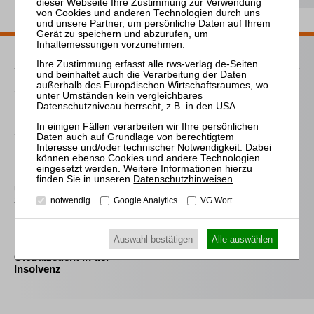
Passende Bücher
Steinhauser
Bleibeprämien in der
Insolvenz des
Arbeitgebers
Frind (Hrsg.)
Best Practice Insolvenz-
Datenschutzhinweisen
.
und
Sanierungsverwaltung
notwendig
Google Analytics
VG Wort
Fröhlich
Auswahl bestätigen
Alle auswählen
Der selbstständig tätige
Globalzedent in der
Insolvenz