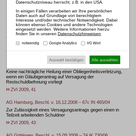
Umfang der Auskunftserteilung im Rahmen des
Eröffnungsantrags des Schuldners
ZVI 2009, 38
BGH, Beschl. v. 25.09.2008 – IX ZB 205/06
Datenschutzhinweisen
.
Vollstreckungsgegenklage nach Erteilung der
Restschuldbefreiung
notwendig
Google Analytics
VG Wort
ZVI 2009, 40
Auswahl bestätigen
Alle auswählen
BGH, Beschl. v. 17.07.2008 – IX ZB 183/07
Keine nachträgliche Heilung einer Obliegenheitsverletzung,
wenn ein Gläubigerantrag auf Versagung der
Restschuldbefreiung vorliegt
ZVI 2009, 41
AG Hamburg, Beschl. v. 16.12.2008 – 67c IN 465/04
Zur Zulässigkeit eines Versagungsantrags gegen einen in
Teilzeit arbeitenden Schuldner
ZVI 2009, 43
AG Göttingen, Beschl. v. 15.09.2008 – 74 IK 730/06