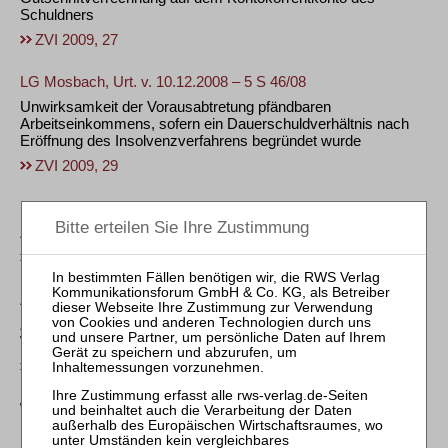
Schuldners
ZVI 2009, 27
LG Mosbach, Urt. v. 10.12.2008 – 5 S 46/08
Unwirksamkeit der Vorausabtretung pfändbaren
Arbeitseinkommens, sofern ein Dauerschuldverhältnis nach
Eröffnung des Insolvenzverfahrens begründet wurde
ZVI 2009, 29
LG Itzehoe, Beschl. v. 18.07.2008 – 9 T 27/08
Zuständigkeit der Sozialgerichtsbarkeit für Insolvenzstreitigkeit
ZVI 2009, 32
AG Hamburg, Beschl. v. 02.12.2008 – 68c IK 625/08
Zur Frage der Rückerstattung im Wege des Lastschrift-
Widerrufs durch den Treuhänder generierter Geldbeträge
ZVI 2009, 35
Wohlverhaltensperiode und Restschuldbefreiung
BGH, Beschl. v. 09.10.2008 – IX ZB 212/07